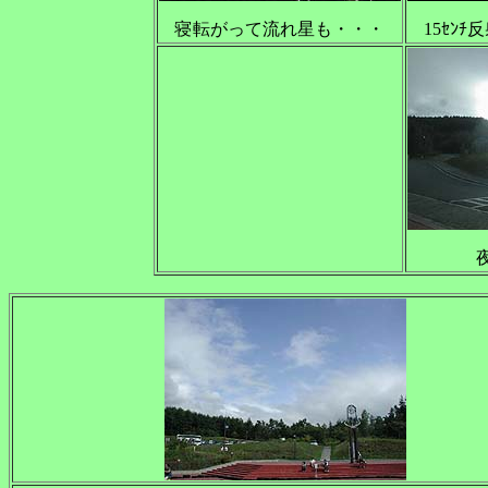
寝転がって流れ星も・・・
15ｾﾝﾁ