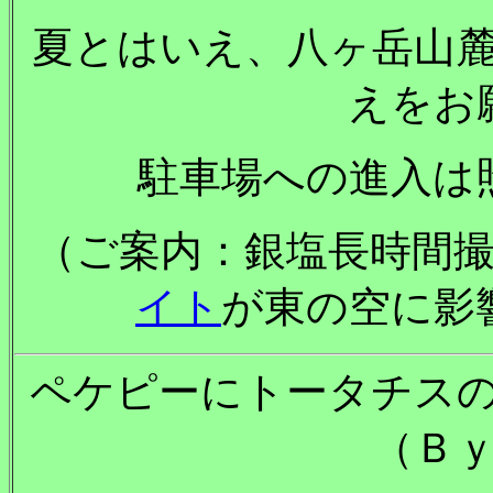
夏とはいえ、八ヶ岳山
えをお
駐車場への進入は
（ご案内：銀塩長時間
イト
が東の空に影
ペケピーにトータチス
（Ｂ