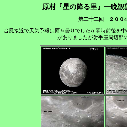
原村『星の降る里』一晩観
第二十二回 ２００4
台風接近で天気予報は雨＆曇りでしたが零時前後を中
がありましたが射手座周辺部