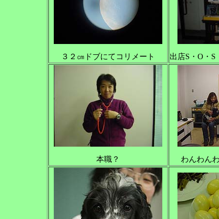
３２㎝ドブにてコリメート
出店S・O・
本職？
わんわん