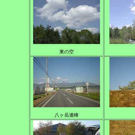
東の空
八ヶ岳連峰