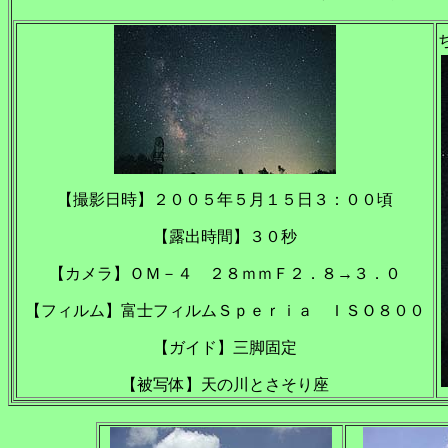
【撮影日時】２００５年５月１５日３：００頃
【露出時間】３０秒
【カメラ】ＯＭ－４ ２８ｍｍＦ２．８→３．０
【フィルム】富士フィルムＳｐｅｒｉａ ＩＳＯ８００
【ガイド】三脚固定
【被写体】天の川とさそり座