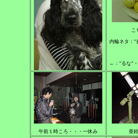
こ
内輪ネタ：”
←：”るな”
午前１時ころ・・・一休み
亜