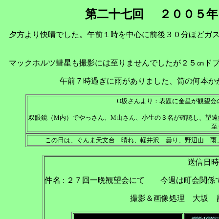
第二十七回
２００５年
夕方より快晴でした。午前１時を中心に前後３０分ほどガ
マックホルツ彗星も撮影には至りませんでしたが２５㎝ド
午前７時過ぎに雨がありました、筒の何本か
O坂さんより：表題に金星が観望会
双眼鏡（M内）でやっさん、M山さん、小生の３名が確認し、望遠
至
この日は、ぐんま天文台 晴れ、軽井沢 曇り、野辺山 
送信日時 :
件名 : ２７回一晩観望会にて 今週は町会関
撮影＆画像処理 大坂