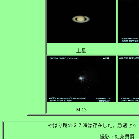
土星
M 13
やはり魔の２７時は存在した。急遽セッ
撮影：紅茶男爵