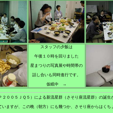
スタッフの夕飯は
午後１０時を回りました
星まつりの写真展や時間帯の
話し合いも同時進行です。
仮眠中 →
Ｐ２００５ＪＱ５）による新流星群（さそり座流星群）の誕生
ていますが、この晩（朝方）にも幾つか、さそり座からはくち