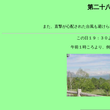
第二十
また、直撃が心配された台風も避けられ
この日１９：３０
午前１時ころより、例