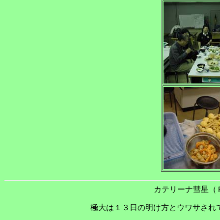
カテリーナ彗星（
極大は１３日の明け方とウワサされ