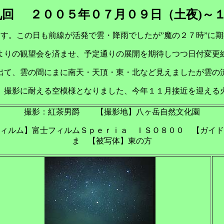
九回
２００５年０７月０９日（土夜)～１
す。この日も前線が活発で雲・降雨でしたが”魔の２７時”に
よりの観望会を済ませ、予定通りの展開を期待しつつ日付変更
出て、雲の間にまに南天・天頂・東・北など見えましたが雲の
）撮影に耐える空模様となりました、今年１１月接近を迎える
撮影：紅茶男爵 【撮影地】八ヶ岳自然文化園
ィルム】富士フィルムＳｐｅｒｉａ ＩＳＯ８００ 【ガイド
ま 【被写体】東の方