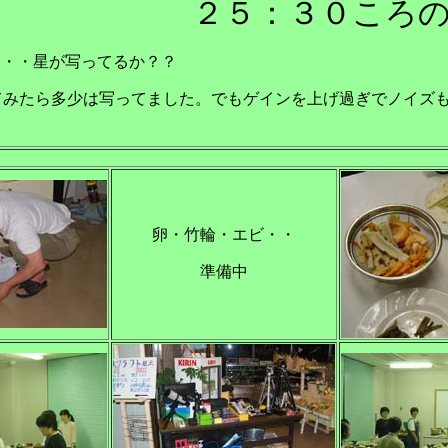
２５：３０ころ
・・・星が写ってるか？？
てみたら多少は写ってました。でもゲインを上げ過ぎでノイズ
卵・竹輪・エビ・・
準備中