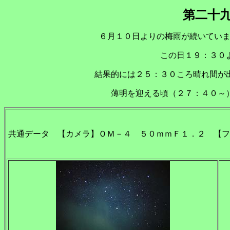
第二十
６月１０日よりの梅雨が続いていま
この日１９：３０
結果的には２５：３０ころ晴れ間が
薄明を迎える頃（２７：４０～
共通データ 【カメラ】ＯＭ－４ ５０ｍｍＦ１．２ 【フ