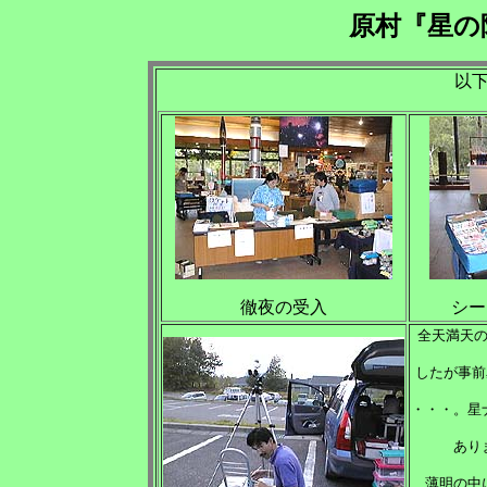
原村『星の
以
徹夜の受入
シー
全天満天
したが事前
・・・。星
あり
薄明の中