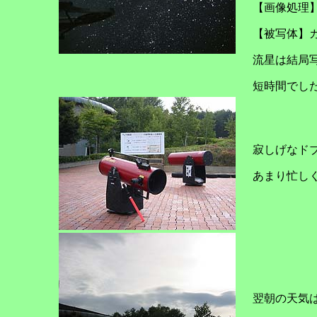
【画像処理
【被写体】
流星は結局
短時間でし
寂しげなド
あまり忙し
翌朝の天気