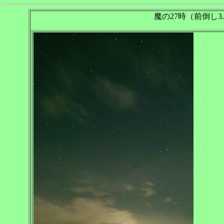
魔の27時（前倒し3.