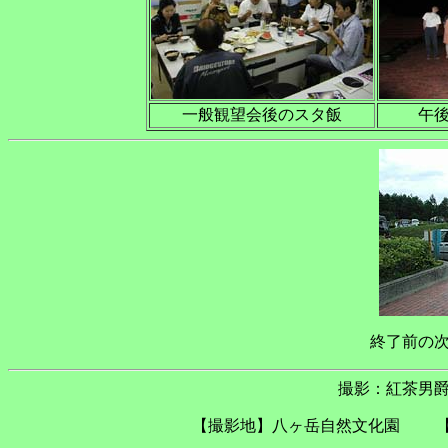
一般観望会後のスタ飯
午
終了前の
撮影：紅茶男爵 
【撮影地】八ヶ岳自然文化園 【