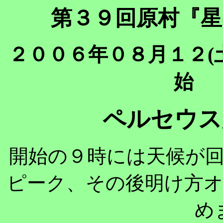
第３９回原村『星
２００６年０８月１２(
始 
ペルセウス
開始の９時には天候が
ピーク、その後明け方
め