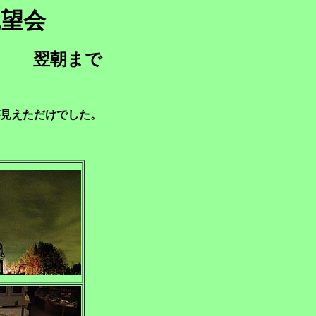
観望会
開始 翌朝まで
が見えただけでした。
。