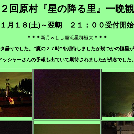
２回原村『星の降る里』一晩
１月１８(土)～翌朝 ２１：００受付
＊＊＊
新月＆しし座流星群極大
＊＊＊
タ曇りでした。”魔の２７時”を期待しましたが幾つかの恒星
アッシャーさんの予報も出ていて期待されましたが残念でした