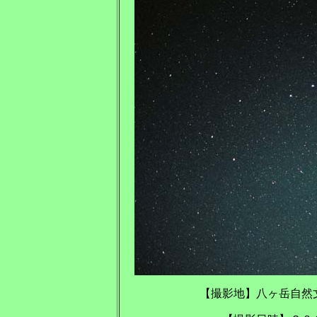
【撮影地】八ヶ岳