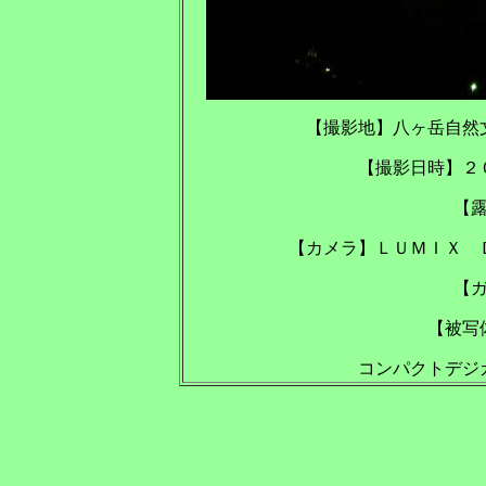
【撮影地】八ヶ岳
【撮影日時】２
【
【カメラ】ＬＵＭＩＸ 
【
【被写
コンパクトデジ