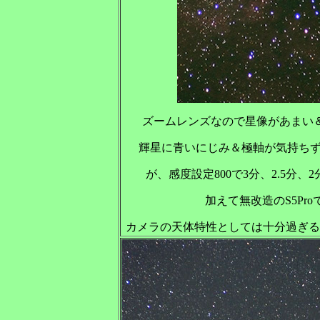
ズームレンズなので星像があまい
輝星に青いにじみ＆極軸が気持ち
が、感度設定800で3分、2.5分
加えて無改造のS5Pr
カメラの天体特性としては十分過ぎる