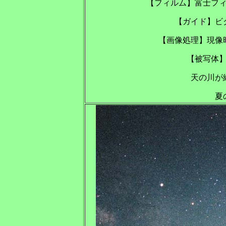
【フィルム】富士フ
【ガイド】ビ
【画像処理】現像
【被写体
天の川が
夏