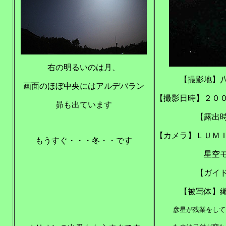
右の明るいのは月、
【撮影地】
画面のほぼ中央にはアルデバラン
【撮影日時】２０
昴も出ています
【露出
【カメラ】ＬＵＭ
もうすぐ・・・冬・・です
星空モ
【ガイ
【被写体】
彦星が残業をして