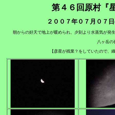
第４６回原村『
２００７年０７月０７日
朝からの好天で地上が暖められ、夕刻より水蒸気が発
八ヶ岳の
【彦星が残業？をしていたので、