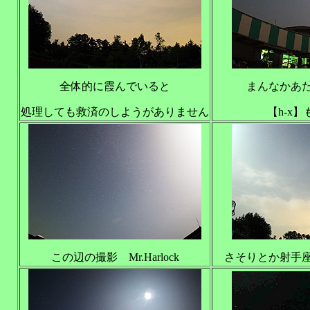
全体的に霞んでいると
まんなかあ
処理しても救済のしようがありません
【h-x
この辺の撮影 Mr.Harlock
さそりとか射手