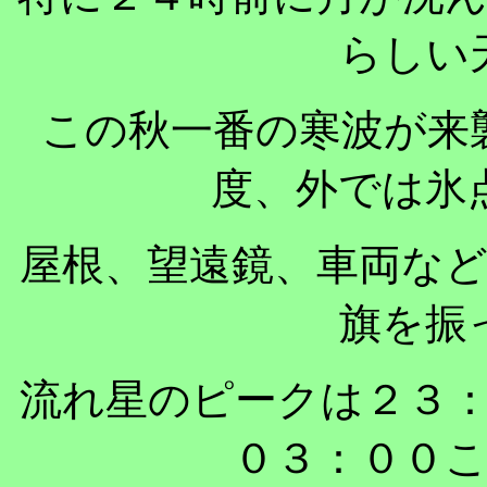
らしい
この秋一番の寒波が来
度、外では氷
屋根、望遠鏡、車両な
旗を振
流れ星のピークは２３
０３：００