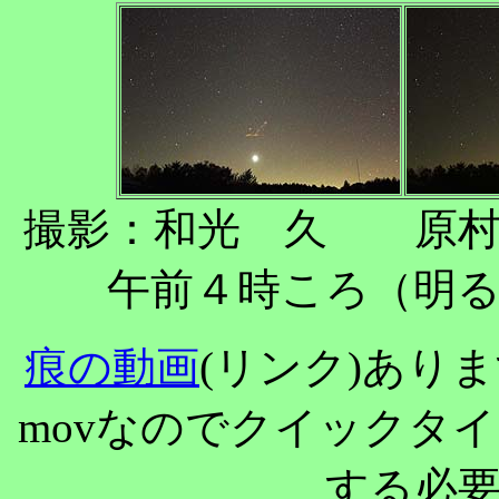
撮影：和光 久 原村
午前４時ころ（明
痕の動画
(リンク)あり
movなのでクイックタ
する必