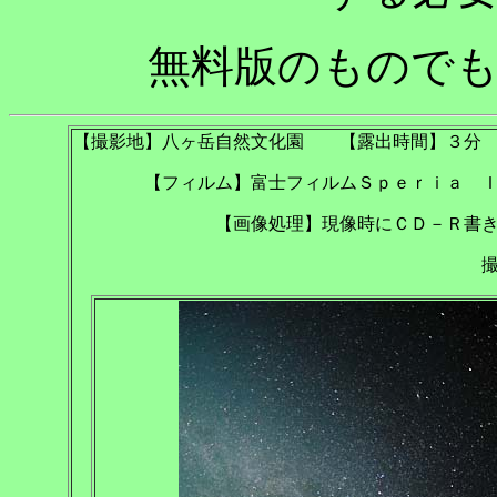
無料版のもので
【撮影地】八ヶ岳自然文化園 【露出時間】３分
【フィルム】富士フィルムＳｐｅｒｉａ 
【画像処理】現像時にＣＤ－Ｒ書