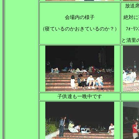
放送
会場内の様子
絶対に
（寝ているのかおきているのか？）
ﾌｫｰﾘ
と清里の
子供達も一晩中です