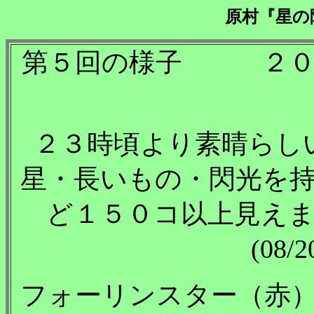
原村『星の
第５回の様子 ２０
２３時頃より素晴らし
星・長いもの・閃光を
ど１５０コ以上見え
(08
フォーリンスター（赤