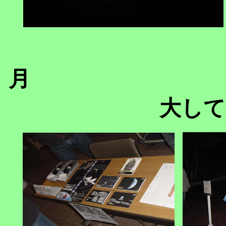
月 ８
大して