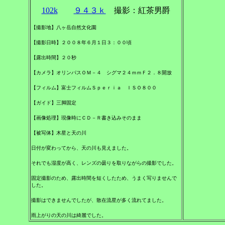
102k
９４３ｋ
撮影：紅茶男爵
【撮影地】八ヶ岳自然文化園
【撮影日時】２００８年６月１日３：００頃
【露出時間】２０秒
【カメラ】オリンパスＯＭ－４ シグマ２４ｍｍＦ２．８開放
【フィルム】富士フィルムＳｐｅｒｉａ ＩＳＯ８００
【ガイド】三脚固定
【画像処理】現像時にＣＤ－Ｒ書き込みそのまま
【被写体】木星と天の川
日付が変わってから、天の川も見えました。
それでも湿度が高く、レンズの曇りを取りながらの撮影でした。
固定撮影のため、露出時間を短くしたため、うまく写りませんで
した。
撮影はできませんでしたが、散在流星が多く流れてました。
雨上がりの天の川は綺麗でした。