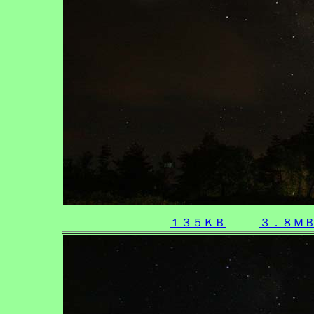
１３５ＫＢ
３．８Ｍ