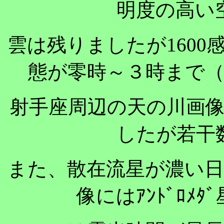
明度の高い
雲は残りましたが160
態が零時～３時まで
射手座周辺の天の川画
したが若干
また、散在流星が濃い日で
像にはｱﾝﾄﾞﾛﾒ