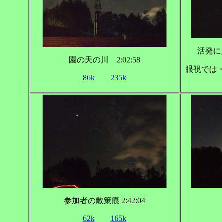
活発に見
園の天の川 2:02:58
眼視では
86k
235k
参加者の散策痕 2:42:04
62k
165k