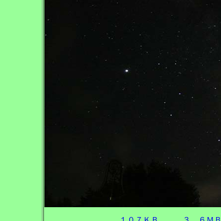
１０７ＫＢ
３．６Ｍ