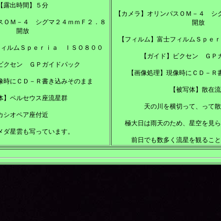
【露出時間】５分
【カメラ】オリンパスＯＭ－４ シ
スＯＭ－４ シグマ２４ｍｍＦ２．８
開放
開放
【フィルム】富士フィルムＳｐｅｒ
フィルムＳｐｅｒｉａ ＩＳＯ８００
【ガイド】ビクセン ＧＰ
ビクセン ＧＰガイドパック
【画像処理】現像時にＣＤ－Ｒ
像時にＣＤ－Ｒ書き込みそのまま
【被写体】散在流
体】ペルセウス座流星群
天の川を横切って、って散
カシオペア座付近
極大日は雨天のため、星空を見ら
メダ星雲も写っています。
前日でも数多く流星を観ること