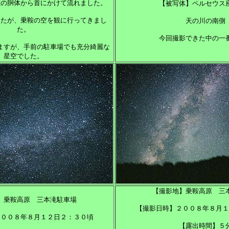
座の胴体から首にかけて流れました。
【被写体】ペルセウス
したが、乗鞍の空を観に行ってきまし
天の川の南側
た。
今回撮影できた中の一
ますが、手前の駐車場でも充分綺麗な
星空でした。
【撮影地】乗鞍高原 三
】乗鞍高原 三本滝駐車場
【撮影日時】２００８年８月１
２００８年８月１２日２：３０頃
【露出時間】５