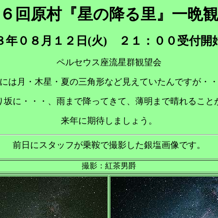
６回原村『星の降る里』一晩
８年０８月１２日(火) ２１：００受付開
ペルセウス座流星群観望会
には月・木星・夏の三角形など見えていたんですが・
り坂に・・・、雨まで降ってきて、薄明まで晴れること
来年に期待しましょう。
前日にスタッフが乗鞍で撮影した銀塩画像です。
撮影：紅茶男爵