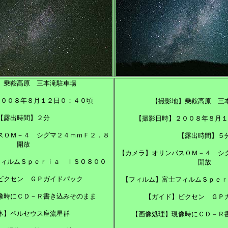
】乗鞍高原 三本滝駐車場
２００８年８月１２日０：４０頃
【撮影地】乗鞍高原 三
【露出時間】２分
【撮影日時】２００８年８月１
スＯＭ－４ シグマ２４ｍｍＦ２．８
【露出時間】５
開放
【カメラ】オリンパスＯＭ－４ シ
フィルムＳｐｅｒｉａ ＩＳＯ８００
開放
ビクセン ＧＰガイドパック
【フィルム】富士フィルムＳｐｅｒ
像時にＣＤ－Ｒ書き込みそのまま
【ガイド】ビクセン ＧＰ
体】ペルセウス座流星群
【画像処理】現像時にＣＤ－Ｒ