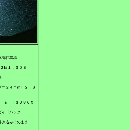
本滝駐車場
２日１：３０頃
分
グマ２４ｍｍＦ２．８
ｉａ ＩＳＯ８００
ガイドパック
書き込みそのまま