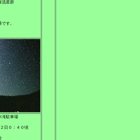
座流星群
番です。
本滝駐車場
２日０：４０頃
分