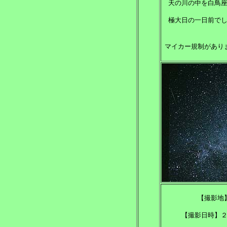
天の川の中を白鳥
極大日の一日前で
マイカー規制があり
【撮影地
【撮影日時】