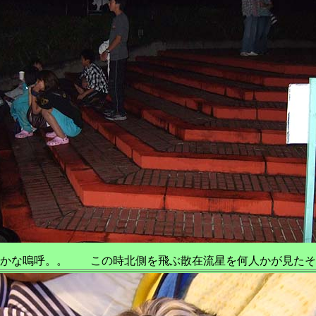
いかな嗚呼。。 この時北側を飛ぶ散在流星を何人かが見たそ