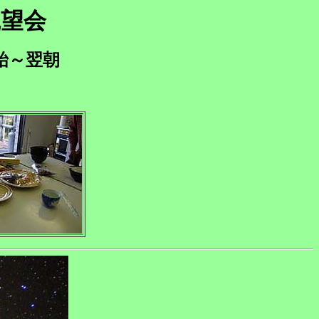
観望会
始～翌朝