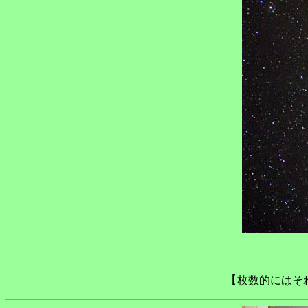
【
枚数的にはそ