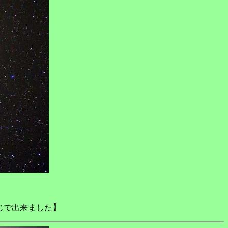
】
じで出来ました