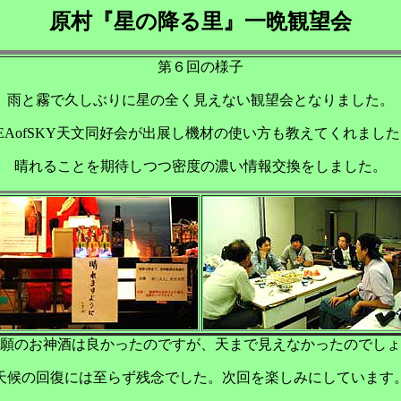
原村『星の降る里』一晩観望会
第６回の様子
雨と霧で久しぶりに星の全く見えない観望会となりました。
EAofSKY天文同好会が出展し機材の使い方も教えてくれまし
晴れることを期待しつつ密度の濃い情報交換をしました。
願のお神酒は良かったのですが、天まで見えなかったのでしょ
天候の回復には至らず残念でした。次回を楽しみにしています