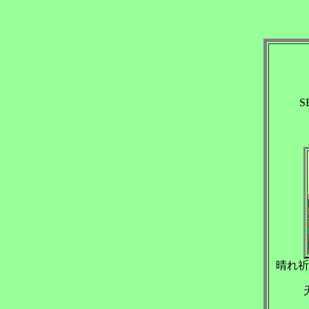
S
晴れ祈