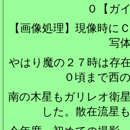
０【ガ
【画像処理】現像時に
写
やはり魔の２７時は存
０頃まで西
南の木星もガリレオ衛
した。散在流星