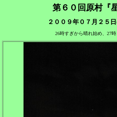
第６０回原村『
２００９年０７月２５日
26時すぎから晴れ始め、27