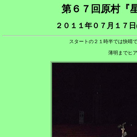
第６７回原村『
２０１１年０７月１７日
スタートの２１時半では快晴
薄明までヒ