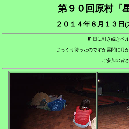
第９０回原村『
２０１４年８月１３日(
昨日に引き続きペ
じっくり待ったのですが雲間に月
ご参加の皆