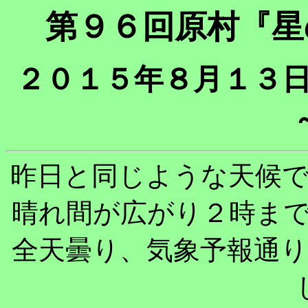
第９６回原村『星
２０１５年８月１３日
昨日と同じような天候
晴れ間が広がり２時ま
全天曇り、気象予報通