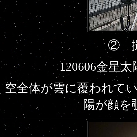
② 
120606金
空全体が雲に覆われて
陽が顔を