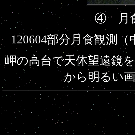
④ 月
120604部分月食観測（
岬の高台で天体望遠鏡
から明るい