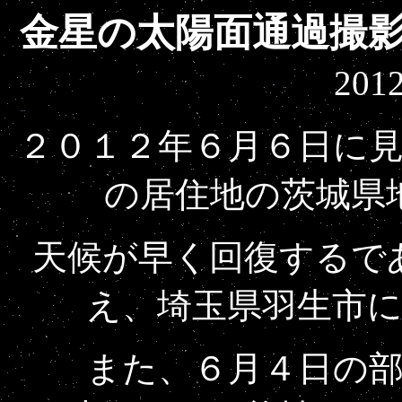
金星の太陽面通過撮
20
２０１２年６月６日に
の居住地の茨城県
天候が早く回復するで
え、埼玉県羽生市
また、６月４日の部分