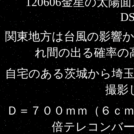
120606金星の太陽面
DS
関東地方は台風の影響
れ間の出る確率の
自宅のある茨城から埼
撮影
Ｄ＝７００ｍｍ（６ｃ
倍テレコンバ