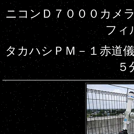
ニコンＤ７０００カメ
フィ
タカハシＰＭ－１赤道
５