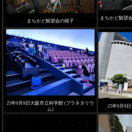
まちかど観望会
まちかど観望会の様子
25年9月9日大阪市立科学館 (プラネタリウ
25年9月9
ム)