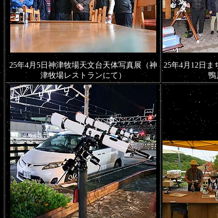
25年4月5日神津牧場天文台天体写真展（神
25年4月12
津牧場レストランにて）
鴨