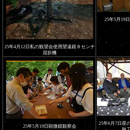
25年5月1
25年4月12日私の観望会使用望遠鏡８センチ
屈折機
25年6月7日
25年5月19日顕微鏡観察会
秋