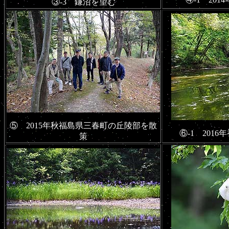
③-3 鎌沼を望む
⑤ 2015年秋福島県三春町の丘陵部を散
⑥-1 201
策