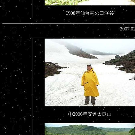
⑦08年仙台竜の口渓谷
2007
①2006年安達太良山