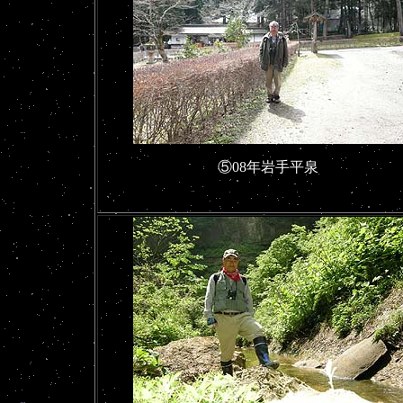
⑤08年岩手平泉