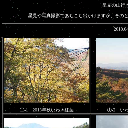
星見の山行き 
星見や写真撮影であちこち出かけますが、その
2018
①-1 2013年秋いわき紅葉
①-2 