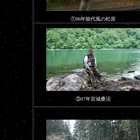
①06年能代風の松原
③07年宮城桑沼