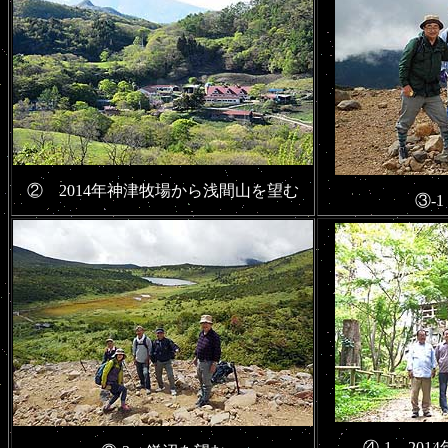
② 2014年神津牧場から浅間山を望む
③-
④-1 20