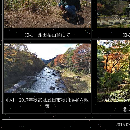
⑩-1 蓬田岳山頂にて
⑩
⑪-1 2017年秋武蔵五日市秋川渓谷を散
策
⑪
2015