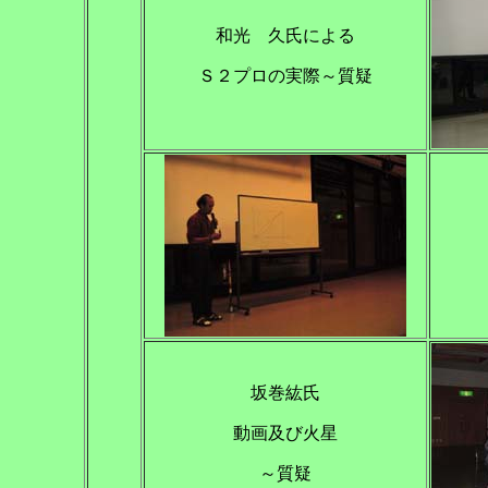
和光 久氏による
Ｓ２プロの実際～質疑
坂巻紘氏
動画及び火星
～質疑