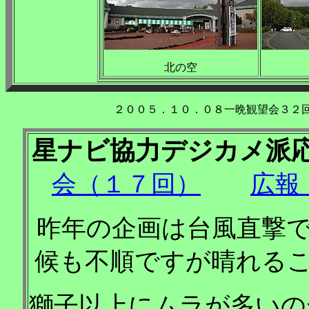
北の空
２００５．１０．０８一晩観望会３２回目(
星ナビ協力デジカメ派
会（１７回）
広報
昨年の企画は台風直撃
候も不順ですが晴れる
獅子以上にムラが多いの