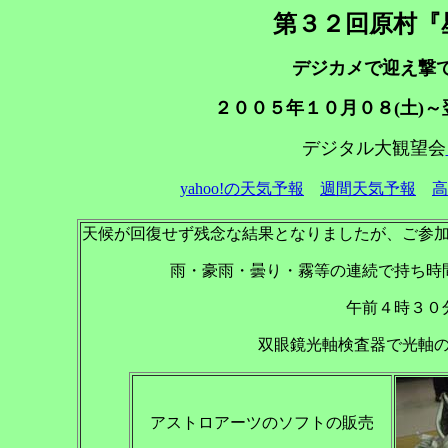
第３２回原村『
デジカメで迎え撃
２００５年１０月０８(土)
デジタル大観望会
yahoo!の天気予報
週間天気予報
高
天候が回復せず残念な結果となりましたが、ご参
雨・豪雨・曇り・霧等の連続で持ち時
午前４時３０
双眼鏡光軸検査器で光軸
アストロアーツのソフトの販売