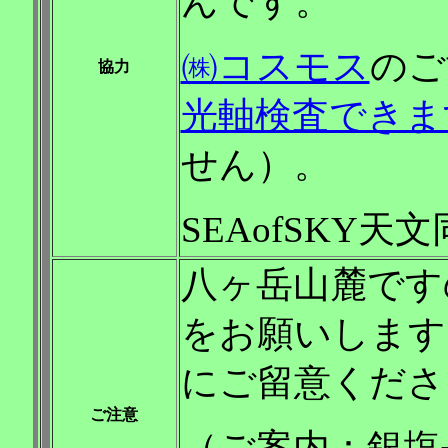
んです。
㈱コスモス
のご
協力
光軸検査できま
せん）。
SEAofSKY
八ヶ岳山麓です
をお願いします
にご留意くださ
ご注意
（ご案内：銀塩