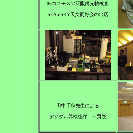
㈱コスモスの双眼鏡光軸検査
SEAofSKY天文同好会の出店
田中千秋先生による
デジタル器機総評 ～質疑