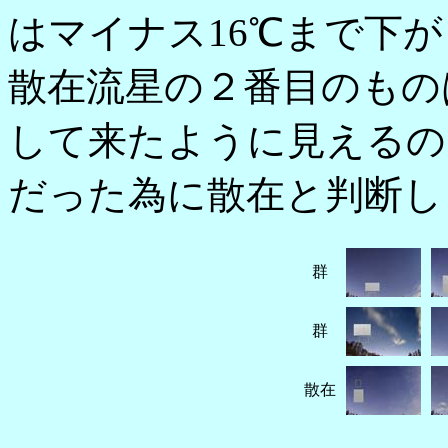
はマイナス16℃まで下
散在流星の２番目のもの
して来たように見えるの
だった為に散在と判断し
群
群
散在