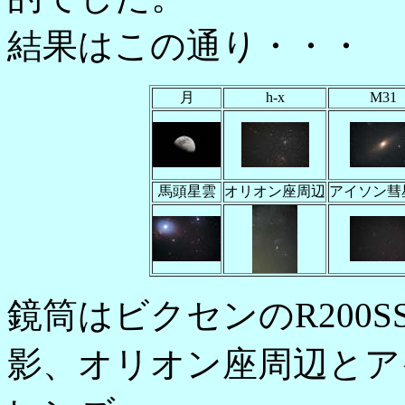
結果はこの通り・・・
月
h-x
M31
馬頭星雲
オリオン座周辺
アイソン彗
鏡筒はビクセンのR200
影、オリオン座周辺とア