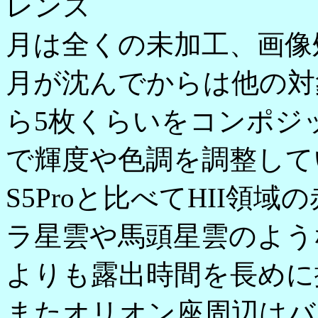
レンズ
月は全くの未加工、画像
月が沈んでからは他の対
ら5枚くらいをコンポジ
で輝度や色調を調整して
S5Proと比べてHII領
ラ星雲や馬頭星雲のような
よりも露出時間を長めに
またオリオン座周辺はバ